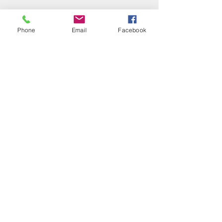
Phone
Email
Facebook
Solicitá tu presupuesto
¿Necesitas equipar tu
ferretería?
Llamá al:
011-4768-9855
info@angelmbeber.com.ar
Angel M. Beber Herramientas S.A.