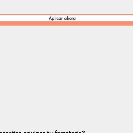
Aplicar ahora
cesitas equipar tu ferretería?
Solicitá tu p