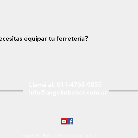
cesitas equipar tu ferretería?
Solicitá tu p
Llamá al: 011-4768-9855
info@angelmbeber.com.ar
Angel M. Beber Herramientas S.A.