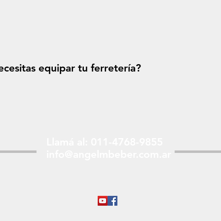
cesitas equipar tu ferretería?
Solicitá tu p
Llamá al: 011-4768-9855
info@angelmbeber.com.ar