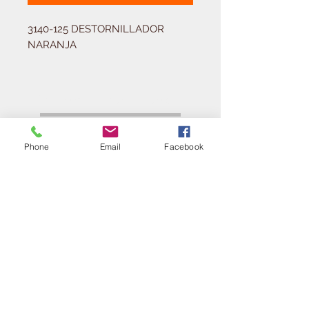
3140-125 DESTORNILLADOR 
NARANJA
Solicitá tu presupuesto
¿Necesitas equipar tu
ferretería?
Phone
Email
Facebook
Llamá al:
011-4768-9855
info@angelmbeber.com.ar
Angel M. Beber Herramientas S.A.