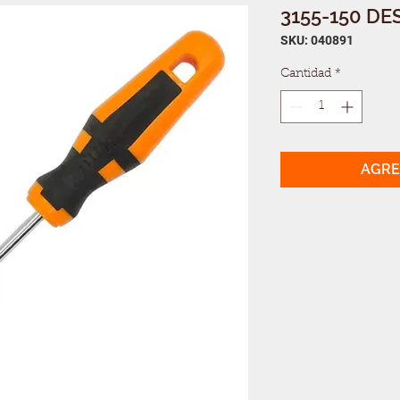
3155-150 D
SKU: 040891
Cantidad
*
AGRE