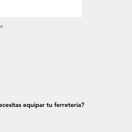
JA
cesitas equipar tu ferretería?
Solicitá tu p