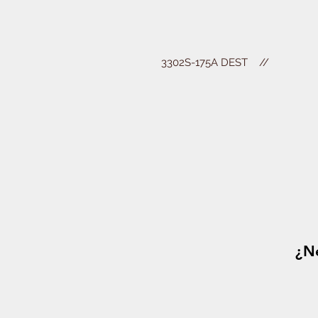
3302S-175A DEST    //
¿Ne