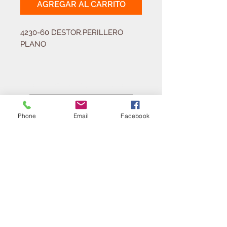
AGREGAR AL CARRITO
4230-60 DESTOR.PERILLERO 
PLANO
Solicitá tu presupuesto
¿Necesitas equipar tu
ferretería?
Phone
Email
Facebook
Llamá al:
011-4768-9855
info@angelmbeber.com.ar
Angel M. Beber Herramientas S.A.