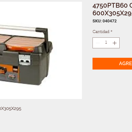
4750PTB60 
600X305X29
SKU: 040472
Cantidad
*
AGRE
0X305X295