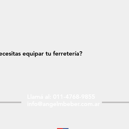
cesitas equipar tu ferretería?
Solicitá tu p
Llamá al: 011-4768-9855
info@angelmbeber.com.ar