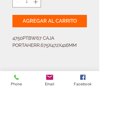
AGREGAR AL CARRITO
4750PTBW67 CAJA 
PORTAHERR.675X472X416MM
Solicitá tu presupuesto
¿Necesitas equipar tu
Phone
Email
Facebook
ferretería?
Llamá al:
011-4768-9855
info@angelmbeber.com.ar
Angel M. Beber Herramientas S.A.