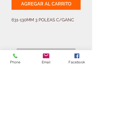
AGREGAR AL CARRITO
631-130MM 3 POLEAS C/GANC
Solicitá tu presupuesto
¿Necesitas equipar tu
ferretería?
Phone
Email
Facebook
Llamá al:
011-4768-9855
info@angelmbeber.com.ar
Angel M. Beber Herramientas S.A.