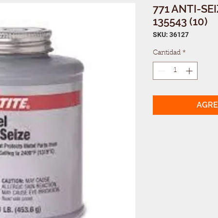
771 ANTI-SE
135543 (10)
SKU: 36127
Cantidad
*
AGRE