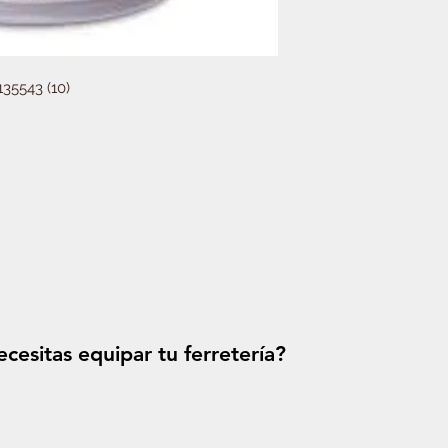
35543 (10)
cesitas equipar tu ferretería?
Solicitá tu p