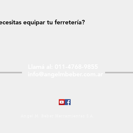
cesitas equipar tu ferretería?
Solicitá tu p
Llamá al: 011-4768-9855
info@angelmbeber.com.ar
Angel M. Beber Herramientas S.A.