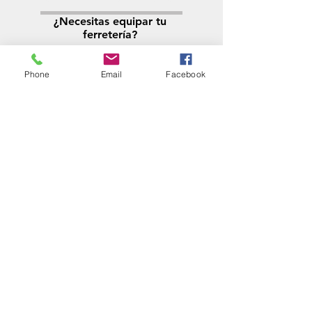
¿Necesitas equipar tu
ferretería?
Llamá al:
011-4768-9855
info@angelmbeber.com.ar
Phone
Email
Facebook
Angel M. Beber Herramientas S.A.