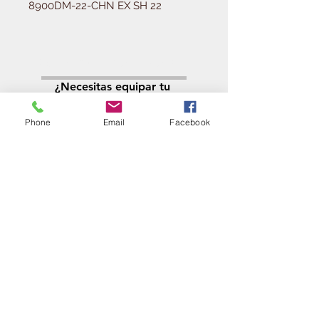
8900DM-22-CHN EX SH 22
Solicitá tu presupuesto
¿Necesitas equipar tu
ferretería?
Phone
Email
Facebook
Llamá al:
011-4768-9855
info@angelmbeber.com.ar
Angel M. Beber Herramientas S.A.