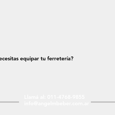
cesitas equipar tu ferretería?
Solicitá tu p
Llamá al: 011-4768-9855
info@angelmbeber.com.ar