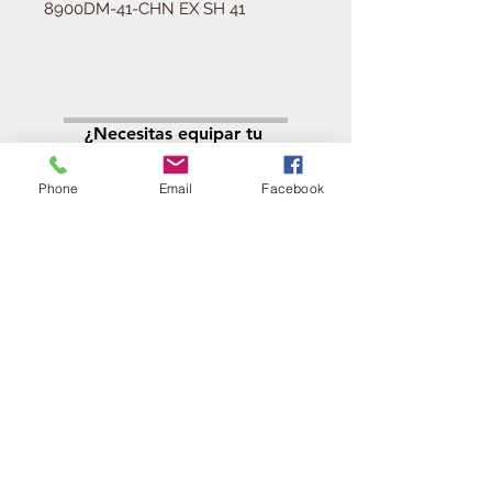
8900DM-41-CHN EX SH 41
Solicitá tu presupuesto
¿Necesitas equipar tu
ferretería?
Phone
Email
Facebook
Llamá al:
011-4768-9855
info@angelmbeber.com.ar
Angel M. Beber Herramientas S.A.