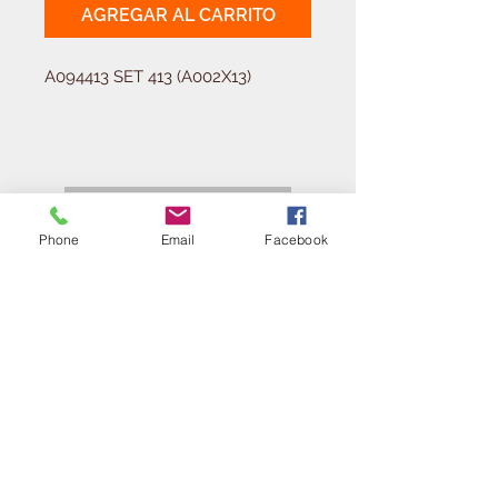
AGREGAR AL CARRITO
A094413 SET 413 (A002X13)
Solicitá tu presupuesto
¿Necesitas equipar tu
ferretería?
Phone
Email
Facebook
Llamá al:
011-4768-9855
info@angelmbeber.com.ar
Angel M. Beber Herramientas S.A.