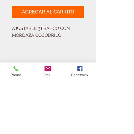
AGREGAR AL CARRITO
AJUSTABLE 31 BAHCO CON 
MORDAZA COCODRILO
Solicitá tu presupuesto
¿Necesitas equipar tu
ferretería?
Phone
Email
Facebook
Llamá al:
011-4768-9855
info@angelmbeber.com.ar
Angel M. Beber Herramientas S.A.