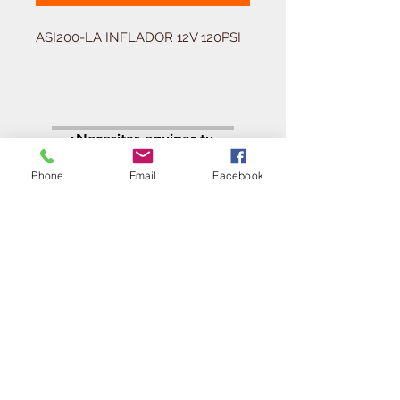
ASI200-LA INFLADOR 12V 120PSI
Solicitá tu presupuesto
¿Necesitas equipar tu
ferretería?
Phone
Email
Facebook
Llamá al:
011-4768-9855
info@angelmbeber.com.ar
Angel M. Beber Herramientas S.A.