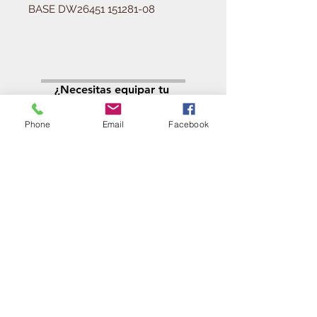
BASE DW26451 151281-08
Solicitá tu presupuesto
¿Necesitas equipar tu
ferretería?
Phone
Email
Facebook
Llamá al:
011-4768-9855
info@angelmbeber.com.ar
Angel M. Beber Herramientas S.A.