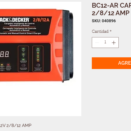
BC12-AR CA
2/8/12 AMP
SKU: 040896
Cantidad
*
AGRE
2V 2/8/12 AMP