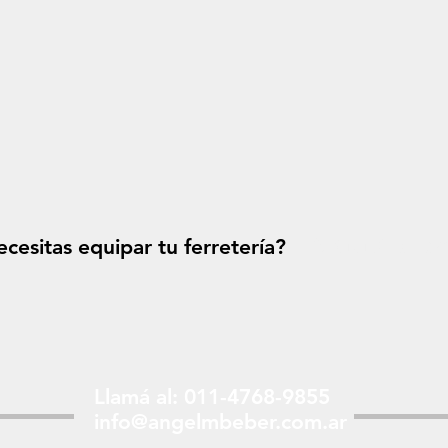
cesitas equipar tu ferretería?
Solicitá tu p
Llamá al: 011-4768-9855
info@angelmbeber.com.ar