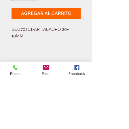
AGREGAR AL CARRITO
BCD702C1-AR TALADRO 20V 
10MM
Solicitá tu presupuesto
¿Necesitas equipar tu
Phone
Email
Facebook
ferretería?
Llamá al:
011-4768-9855
info@angelmbeber.com.ar
Angel M. Beber Herramientas S.A.