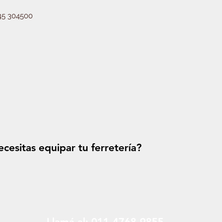
5 304500
cesitas equipar tu ferretería?
Solicitá tu p
Llamá al: 011-4768-9855