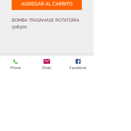
AGREGAR AL CARRITO
BOMBA TRASNVASE ROTATORIA 
308300
Solicitá tu presupuesto
¿Necesitas equipar tu
ferretería?
Phone
Email
Facebook
Llamá al:
011-4768-9855
info@angelmbeber.com.ar
Angel M. Beber Herramientas S.A.