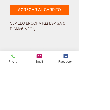
AGREGAR AL CARRITO
CEPILLO BROCHA F22 ESPIGA 6 
DIAM26 NRO 3
Solicitá tu presupuesto
¿Necesitas equipar tu
ferretería?
Phone
Email
Facebook
Llamá al:
011-4768-9855
info@angelmbeber.com.ar
Angel M. Beber Herramientas S.A.