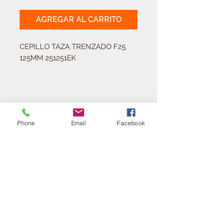
AGREGAR AL CARRITO
CEPILLO TAZA TRENZADO F25 
125MM 251251EK
Solicitá tu presupuesto
¿Necesitas equipar tu
ferretería?
Phone
Email
Facebook
Llamá al:
011-4768-9855
info@angelmbeber.com.ar
Angel M. Beber Herramientas S.A.