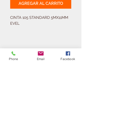
AGREGAR AL CARRITO
CINTA 105 STANDARD 5MX11MM 
EVEL
Solicitá tu presupuesto
¿Necesitas equipar tu
ferretería?
Phone
Email
Facebook
Llamá al:
011-4768-9855
info@angelmbeber.com.ar
Angel M. Beber Herramientas S.A.