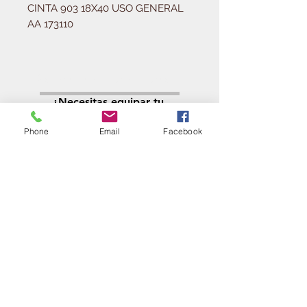
CINTA 903 18X40 USO GENERAL 
AA 173110
Solicitá tu presupuesto
¿Necesitas equipar tu
ferretería?
Phone
Email
Facebook
Llamá al:
011-4768-9855
info@angelmbeber.com.ar
Angel M. Beber Herramientas S.A.