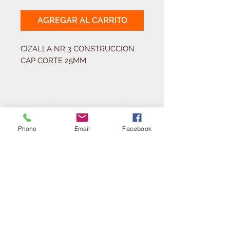
AGREGAR AL CARRITO
CIZALLA NR 3 CONSTRUCCION 
CAP CORTE 25MM
Solicitá tu presupuesto
¿Necesitas equipar tu
ferretería?
Phone
Email
Facebook
Llamá al:
011-4768-9855
info@angelmbeber.com.ar
Angel M. Beber Herramientas S.A.