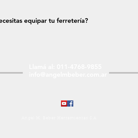
cesitas equipar tu ferretería?
Solicitá tu p
Llamá al: 011-4768-9855
info@angelmbeber.com.ar
Angel M. Beber Herramientas S.A.