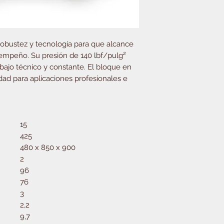
robustez y tecnología para que alcance
sempeño. Su presión de 140 lbf/pulg²
bajo técnico y constante. El bloque en
idad para aplicaciones profesionales e
15
425
480 x 850 x 900
2
96
76
3
2,2
9,7