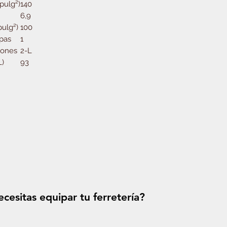
pulg²)
140
6,9
pulg²)
100
pas
1
tones
2-L
L)
93
cesitas equipar tu ferretería?
Solicitá tu p