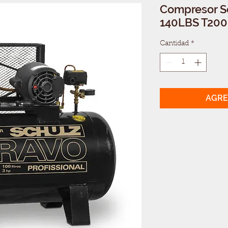
Compresor S
140LBS T200
Cantidad
*
AGRE