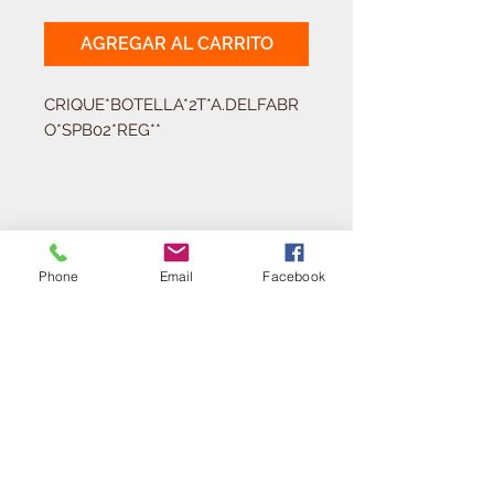
AGREGAR AL CARRITO
CRIQUE*BOTELLA*2T*A.DELFABR
O*SPB02*REG**
Solicitá tu presupuesto
¿Necesitas equipar tu
ferretería?
Phone
Email
Facebook
Llamá al:
011-4768-9855
info@angelmbeber.com.ar
Angel M. Beber Herramientas S.A.