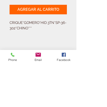
AGREGAR AL CARRITO
CRIQUE*GOMERO*HID.3TN*SP-36-
302*CHINO***
Solicitá tu presupuesto
¿Necesitas equipar tu
ferretería?
Phone
Email
Facebook
Llamá al:
011-4768-9855
info@angelmbeber.com.ar
Angel M. Beber Herramientas S.A.