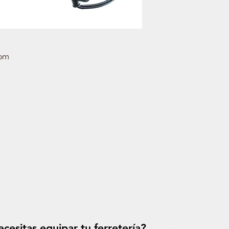
pm
cesitas equipar tu ferretería?
Solicitá tu p