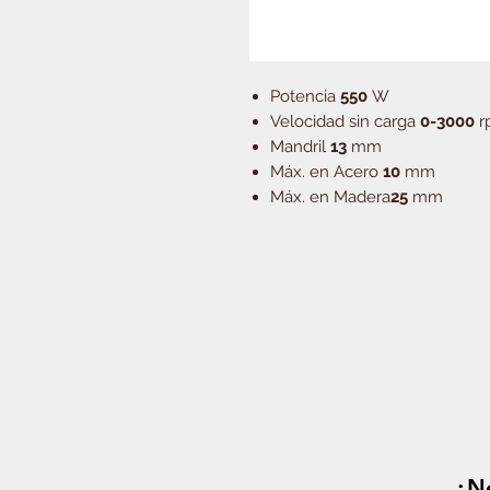
Potencia
550
W
Velocidad sin carga
0-3000
r
Mandril
13
mm
Máx. en Acero
10
mm
Máx. en Madera
25
mm
¿Ne