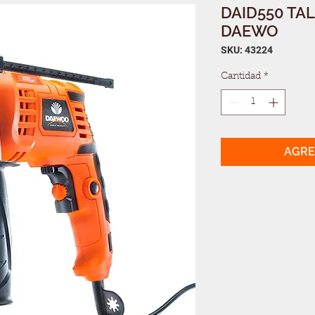
DAID550 TA
DAEWO
SKU: 43224
Cantidad
*
AGRE