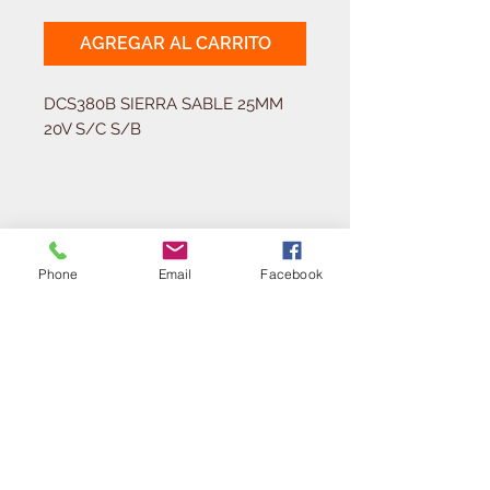
AGREGAR AL CARRITO
DCS380B SIERRA SABLE 25MM 
20V S/C S/B
Solicitá tu presupuesto
¿Necesitas equipar tu
ferretería?
Phone
Email
Facebook
Llamá al:
011-4768-9855
info@angelmbeber.com.ar
Angel M. Beber Herramientas S.A.