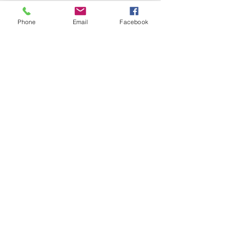
Con protector de seguridad: Sí
Phone
Email
Facebook
Solicitá tu presupuesto
¿Necesitas equipar tu
ferretería?
Llamá al:
011-4768-9855
info@angelmbeber.com.ar
Angel M. Beber Herramientas S.A.