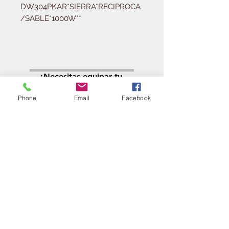
DW304PKAR*SIERRA*RECIPROCA
/SABLE*1000W**
Solicitá tu presupuesto
¿Necesitas equipar tu
ferretería?
Phone
Email
Facebook
Llamá al:
011-4768-9855
info@angelmbeber.com.ar
Angel M. Beber Herramientas S.A.