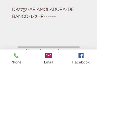
DW752-AR AMOLADORA=DE 
BANCO=1/2HP======
Solicitá tu presupuesto
¿Necesitas equipar tu
ferretería?
Phone
Email
Facebook
Llamá al:
011-4768-9855
info@angelmbeber.com.ar
Angel M. Beber Herramientas S.A.