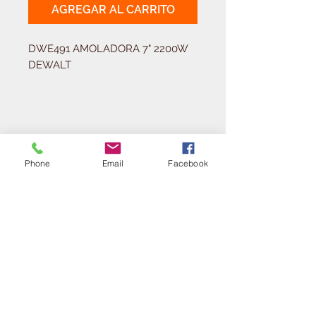
AGREGAR AL CARRITO
DWE491 AMOLADORA 7" 2200W 
DEWALT
Solicitá tu presupuesto
¿Necesitas equipar tu
ferretería?
Phone
Email
Facebook
Llamá al:
011-4768-9855
info@angelmbeber.com.ar
Angel M. Beber Herramientas S.A.