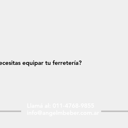
cesitas equipar tu ferretería?
Solicitá tu p
Llamá al: 011-4768-9855
info@angelmbeber.com.ar