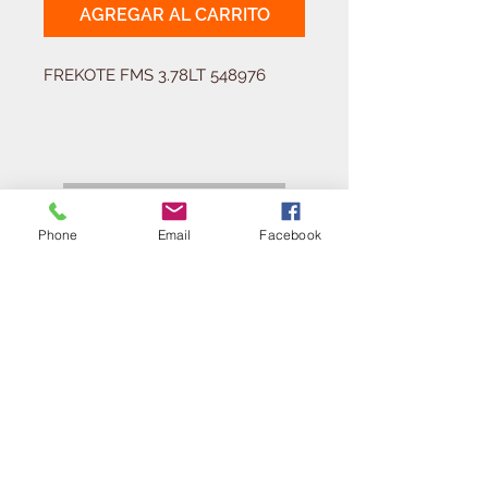
AGREGAR AL CARRITO
FREKOTE FMS 3.78LT 548976
Solicitá tu presupuesto
¿Necesitas equipar tu
ferretería?
Phone
Email
Facebook
Llamá al:
011-4768-9855
info@angelmbeber.com.ar
Angel M. Beber Herramientas S.A.