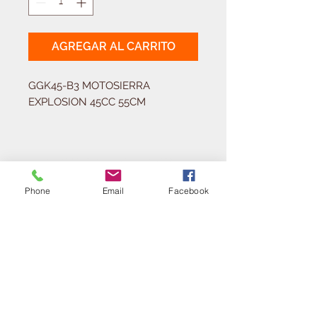
AGREGAR AL CARRITO
GGK45-B3 MOTOSIERRA 
EXPLOSION 45CC 55CM
Solicitá tu presupuesto
¿Necesitas equipar tu
Phone
Email
Facebook
ferretería?
Llamá al:
011-4768-9855
info@angelmbeber.com.ar
Angel M. Beber Herramientas S.A.