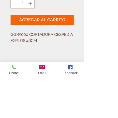
AGREGAR AL CARRITO
GGR5000 CORTADORA CESPED A 
EXPLOS 46CM
Solicitá tu presupuesto
¿Necesitas equipar tu
Phone
Email
Facebook
ferretería?
Llamá al:
011-4768-9855
info@angelmbeber.com.ar
Angel M. Beber Herramientas S.A.