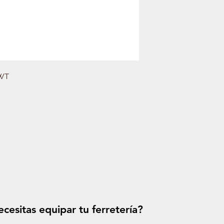
WT
cesitas equipar tu ferretería?
Solicitá tu p