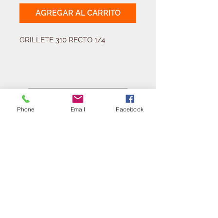
AGREGAR AL CARRITO
GRILLETE 310 RECTO 1/4
Solicitá tu presupuesto
¿Necesitas equipar tu
ferretería?
Phone
Email
Facebook
Llamá al:
011-4768-9855
info@angelmbeber.com.ar
Angel M. Beber Herramientas S.A.