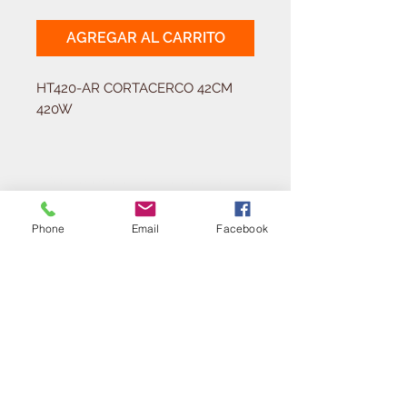
AGREGAR AL CARRITO
HT420-AR CORTACERCO 42CM 
420W
Solicitá tu presupuesto
¿Necesitas equipar tu
ferretería?
Phone
Email
Facebook
Llamá al:
011-4768-9855
info@angelmbeber.com.ar
Angel M. Beber Herramientas S.A.