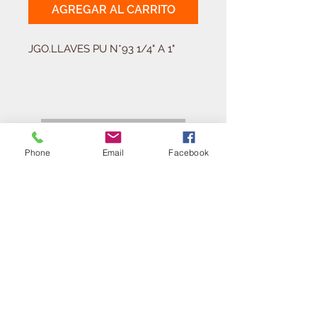
AGREGAR AL CARRITO
JGO.LLAVES PU N*93 1/4" A 1"
Solicitá tu presupuesto
¿Necesitas equipar tu
ferretería?
Phone
Email
Facebook
Llamá al:
011-4768-9855
info@angelmbeber.com.ar
Angel M. Beber Herramientas S.A.