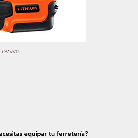
 12V VVR
cesitas equipar tu ferretería?
Solicitá tu p