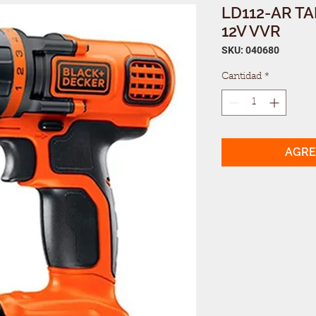
LD112-AR T
12V VVR
SKU: 040680
Cantidad
*
AGRE