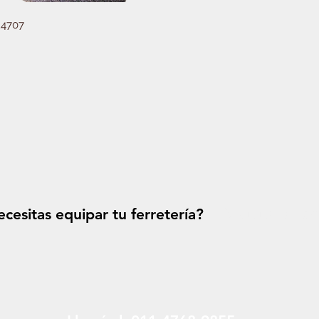
24707
cesitas equipar tu ferretería?
Solicitá tu p