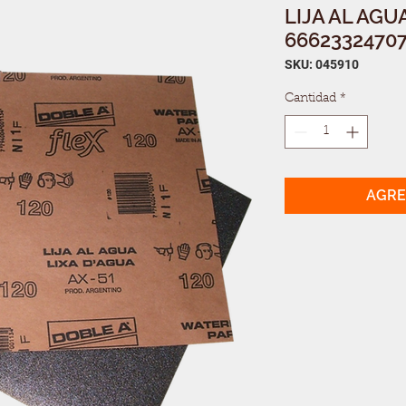
LIJA AL AGU
6662332470
SKU: 045910
Cantidad
*
AGRE